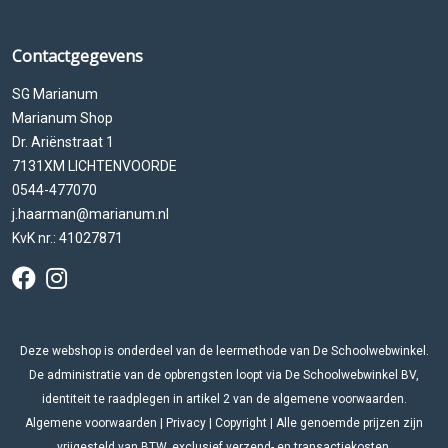
Contactgegevens
SG Marianum
Marianum Shop
Dr. Ariënstraat 1
7131XM LICHTENVOORDE
0544-477070
j.haarman@marianum.nl
KvK nr.: 41027871
Deze webshop is onderdeel van de leermethode van De Schoolwebwinkel.
De administratie van de opbrengsten loopt via De Schoolwebwinkel BV,
identiteit te raadplegen in artikel 2 van de algemene voorwaarden.
Algemene voorwaarden
|
Privacy
|
Copyright
| Alle genoemde prijzen zijn
vrijgesteld van BTW, exclusief verzend- en transactiekosten.