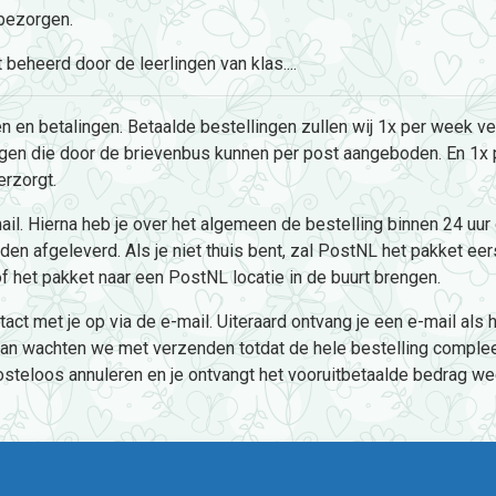
 bezorgen.
heerd door de leerlingen van klas....
n betalingen. Betaalde bestellingen zullen wij 1x per week verw
ngen die door de brievenbus kunnen per post aangeboden. En 1x
rzorgt.
ail. Hierna heb je over het algemeen de bestelling binnen 24 uur
 afgeleverd. Als je niet thuis bent, zal PostNL het pakket eerst 
het pakket naar een PostNL locatie in de buurt brengen.
act met je op via de e-mail. Uiteraard ontvang je een e-mail als 
, dan wachten we met verzenden totdat de hele bestelling complee
 kosteloos annuleren en je ontvangt het vooruitbetaalde bedrag we