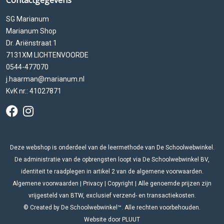
Contactgegevens
SG Marianum
Marianum Shop
Dr. Ariënstraat 1
7131XM LICHTENVOORDE
0544-477070
j.haarman@marianum.nl
KvK nr.: 41027871
Deze webshop is onderdeel van de leermethode van De Schoolwebwinkel.
De administratie van de opbrengsten loopt via De Schoolwebwinkel BV,
identiteit te raadplegen in artikel 2 van de algemene voorwaarden.
Algemene voorwaarden
|
Privacy
|
Copyright
| Alle genoemde prijzen zijn
vrijgesteld van BTW, exclusief verzend- en transactiekosten.
© Created by De Schoolwebwinkel™. Alle rechten voorbehouden.
Website door
PLUUT